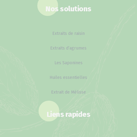
Nos solutions
Extraits de raisin
Extraits d’agrumes
Les Saponines
Huiles essentielles
Extrait de Mélisse
Liens rapides