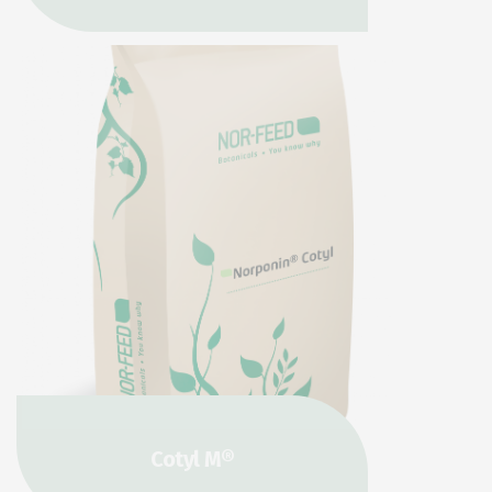
Cotyl M®