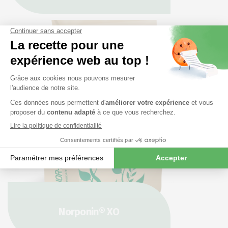
Norponin® XO