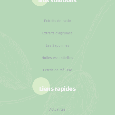
Nos solutions
Extraits de raisin
Extraits d’agrumes
Les Saponines
Huiles essentielles
Extrait de Mélisse
Liens rapides
Actualités