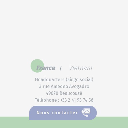
Les Bénéfices des
Polyphénols de Raisin Rumin-
Protégés pour Soutenir les
Vaches Laitières lors de
Stress Thermique
France
Vietnam
Headquarters (siège social)
3 rue Amedeo Avogadro
49070 Beaucouzé
Téléphone : +33 2 41 93 74 56
Nous contacter