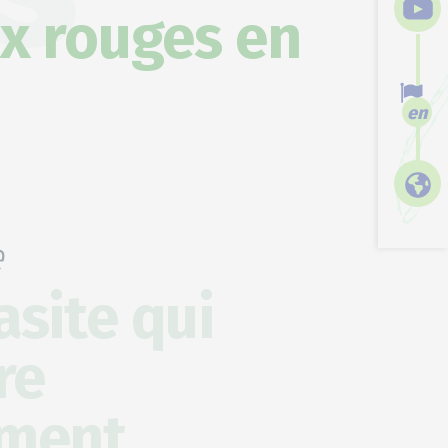
ux rouges en
en
e
asite qui
re
ement