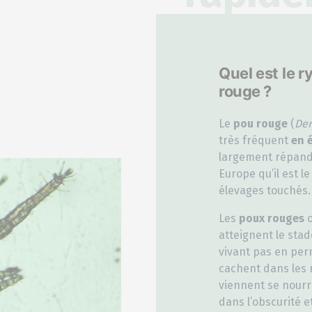
Quel est le 
rouge ?
Le
pou rouge
(
Der
très fréquent
en 
largement répandu
Europe qu’il est l
élevages touchés.
Les
poux rouges
o
atteignent le stad
vivant pas en perm
cachent dans les r
viennent se nourri
dans l’obscurité 