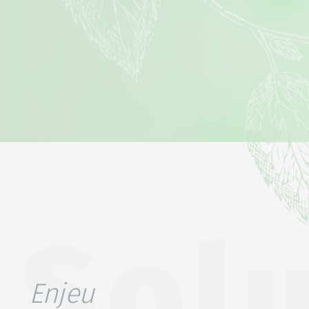
Sol
Enjeu