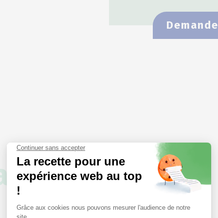
Demander
a poule