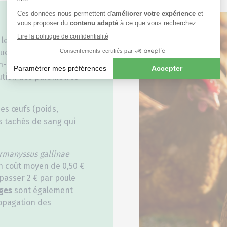
 les poux rouges sont
ue chez les poules qui
-être et l’apparition
nution des paramètres
es œufs (poids,
fs tachés de sang qui
rmanyssus gallinae
n coût moyen de 0,50 €
passer 2 € par poule
ges
sont également
ropagation des