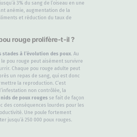
jusqu’à 3% du sang de l’oiseau en une
ant anémie, augmentation de la
iments et réduction du taux de
u rouge prolifère-t-il ?
s stades à l’évolution des poux
. Au
le pou rouge peut aisément survivre
urrir. Chaque pou rouge adulte peut
rès un repas de sang, qui est donc
mettre la reproduction. C’est
’infestation non contrôlée, la
s
nids de poux rouges
se fait de façon
ec des conséquences lourdes pour les
productivité. Une poule fortement
ter jusqu’à 250 000 poux rouges.