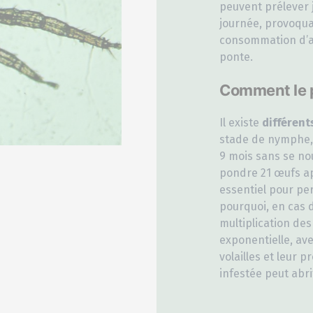
peuvent prélever 
journée, provoqu
consommation d’al
ponte.
Comment le po
Il existe
différent
stade de nymphe, 
9 mois sans se no
pondre 21 œufs ap
essentiel pour per
pourquoi, en cas d
multiplication de
exponentielle, av
volailles et leur 
infestée peut abri