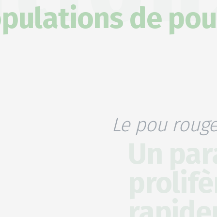
opulations de po
Le pou roug
Un par
prolifè
rapid