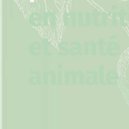
en nutri
et santé
animale