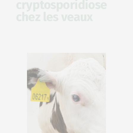
cryptosporidiose
chez les veaux