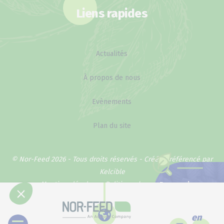
Liens rapides
Actualités
À propos de nous
Evènements
Plan du site
© Nor-Feed 2026 - Tous droits réservés -
Créé et référencé par
Kelcible
Mentions légales
Politique de confidentialité
Pourquoi
notre méthode
marche ?
en