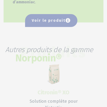
d’ammoniac
.
Voir le produit
Autres produits de la gamme
Produits
Norponin®
Citronin® XO
Solution complète pour