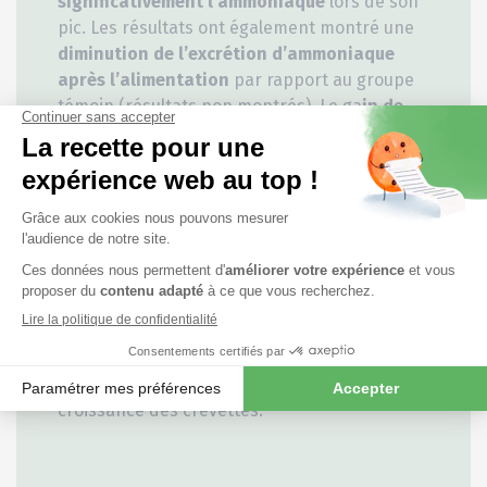
significativement l’ammoniaque
lors de son
pic. Les résultats ont également montré une
diminution de l’excrétion d’ammoniaque
après l’alimentation
par rapport au groupe
témoin (résultats non montrés). Le ga
in de
poids moyen du groupe Norponin® Opti
était
plus élevé
à la fin de l’expérience mais n’était
pas significatif (Opti® : 0,73 ± 0,15 g vs.
Contrôle : 0,69 ± 0,15 g).
Dans l’ensemble, la présente étude démontre
qu’une
supplémentation avec 500 ppm
de cet
additif alimentaire riche en saponines
a un
impact positif sur la gestion de l’azote
ammoniacal
. Cependant, d’autres études sont
nécessaires pour évaluer les paramètres de
croissance des crevettes.