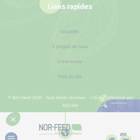
Liens rapides
Actualités
À propos de nous
Evènements
Plan du site
© Nor-Feed 2026 - Tous droits réservés -
Créé et référencé par
Kelcible
Mentions légales
Politique de confidentialité
Pourquoi
notre méthode
marche ?
en