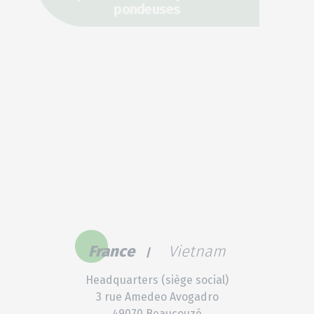
pondeuses
France
Vietnam
Headquarters (siège social)
3 rue Amedeo Avogadro
49070 Beaucouzé