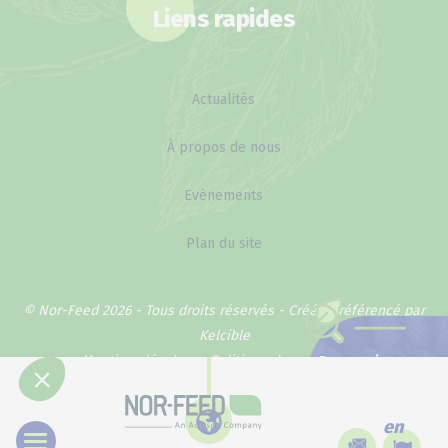
Liens rapides
Actualités
À propos de nous
Evènements
Plan du site
© Nor-Feed 2026 - Tous droits réservés -
Créé et référencé par
Kelcible
Mentions légales
Politique de confidentialité
Pourquoi
notre méthode
marche ?
en