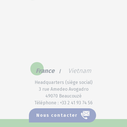
Limiter le risque d’écrasement
des porcelets pour améliorer
le bien-être et les
performances
France
Vietnam
Headquarters (siège social)
3 rue Amedeo Avogadro
49070 Beaucouzé
Téléphone : +33 2 41 93 74 56
Nous contacter