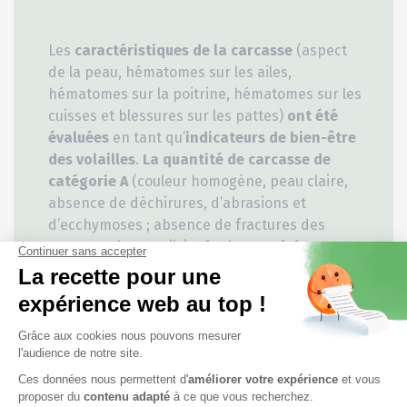
Les
caractéristiques de la carcasse
(aspect
de la peau, hématomes sur les ailes,
hématomes sur la poitrine, hématomes sur les
cuisses et blessures sur les pattes)
ont été
évaluées
en tant qu’
indicateurs de bien-être
des volailles
.
La quantité de carcasse de
catégorie A
(couleur homogène, peau claire,
absence de déchirures, d’abrasions et
d’ecchymoses ; absence de fractures des
pattes et des orteils) a également été
contrôlée après l’abattage
.
Les résultats ont montré que la
supplémentation en EMO
permettait de
minimiser les blessures et de réduire les
marques
sur les poulets
par rapport au
groupe de contrôle. En conséquence,
les