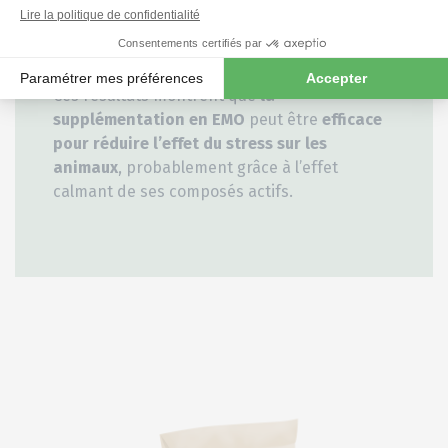
carcasses de « catégorie A »
étaient
10,4 %
plus élevées
dans le groupe EMO
que dans le
groupe CTL.
Ces résultats montrent que
la
supplémentation en EMO
peut être
efficace
pour réduire l’effet du stress sur les
animaux
, probablement grâce à l’effet
calmant de ses composés actifs.