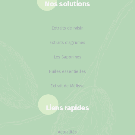
Nos solutions
Extraits de raisin
Extraits d’agrumes
Les Saponines
Huiles essentielles
Extrait de Mélisse
Liens rapides
Actualités