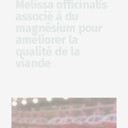
Melissa officinalis
associé à du
magnésium pour
améliorer la
qualité de la
viande