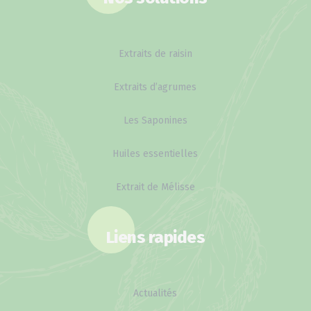
Extraits de raisin
Extraits d’agrumes
Les Saponines
Huiles essentielles
Extrait de Mélisse
Liens rapides
Actualités