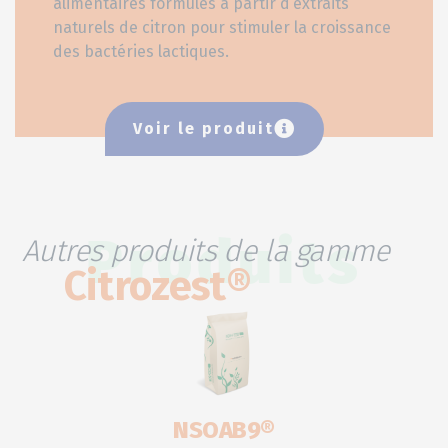
alimentaires formulés à partir d’extraits
naturels de citron pour stimuler la croissance
des bactéries lactiques.
Voir le produit
Autres produits de la gamme
Produits
Citrozest®
NSOAB9®