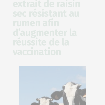
extrait de raisin
sec résistant au
rumen afin
d’augmenter la
réussite de la
vaccination