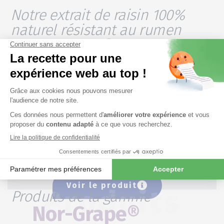
Notre extrait de raisin 100%
naturel résistant au rumen
Nor-Grape® BP-O
Nor-Grape® BP-O
est un
extrait de raisin
protégé contre la fermentation du rumen
,
standardisé en polyphénols
, qui fournit des
antioxydants biologiques solubles qui aident à
compenser le stress oxydatif
et à
soutenir
les défenses immunitaires des animaux
.
Voir le produit
Produits de la gamme
Produits
Nor-Grape®