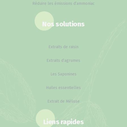
Réduire les émissions d’ammoniac
Nos solutions
Extraits de raisin
Extraits d’agrumes
Les Saponines
Huiles essentielles
Extrait de Mélisse
Liens rapides